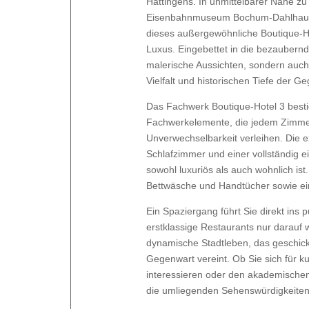
Hattingens. In unmittelbarer Nähe zu
Eisenbahnmuseum Bochum-Dahlhausen
dieses außergewöhnliche Boutique-
Luxus. Eingebettet in die bezaubernde
malerische Aussichten, sondern auch 
Vielfalt und historischen Tiefe der G
Das Fachwerk Boutique-Hotel 3 bestic
Fachwerkelemente, die jedem Zimmer
Unverwechselbarkeit verleihen. Die 
Schlafzimmer und einer vollständig ei
sowohl luxuriös als auch wohnlich ist
Bettwäsche und Handtücher sowie ein
Ein Spaziergang führt Sie direkt ins
erstklassige Restaurants nur darauf 
dynamische Stadtleben, das geschickt
Gegenwart vereint. Ob Sie sich für k
interessieren oder den akademische
die umliegenden Sehenswürdigkeiten 