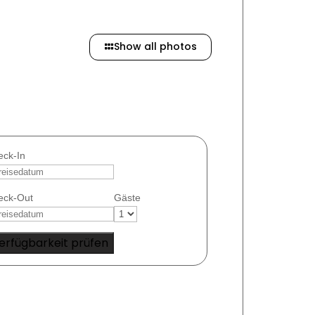
Show all photos
eck-In
eck-Out
Gäste