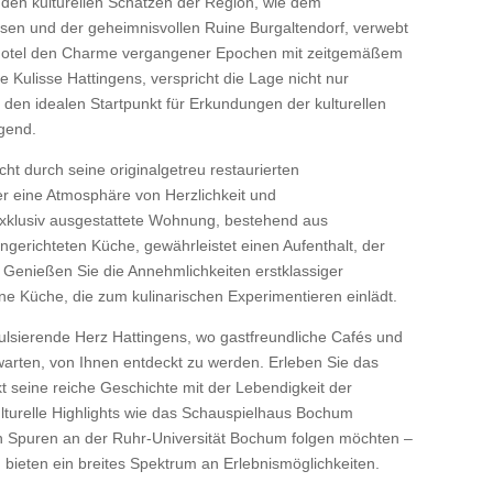
 den kulturellen Schätzen der Region, wie dem
 und der geheimnisvollen Ruine Burgaltendorf, verwebt
Hotel den Charme vergangener Epochen mit zeitgemäßem
 Kulisse Hattingens, verspricht die Lage nicht nur
den idealen Startpunkt für Erkundungen der kulturellen
egend.
ht durch seine originalgetreu restaurierten
 eine Atmosphäre von Herzlichkeit und
exklusiv ausgestattete Wohnung, bestehend aus
ngerichteten Küche, gewährleistet einen Aufenthalt, der
. Genießen Sie die Annehmlichkeiten erstklassiger
e Küche, die zum kulinarischen Experimentieren einlädt.
 pulsierende Herz Hattingens, wo gastfreundliche Cafés und
warten, von Ihnen entdeckt zu werden. Erleben Sie das
 seine reiche Geschichte mit der Lebendigkeit der
ulturelle Highlights wie das Schauspielhaus Bochum
n Spuren an der Ruhr-Universität Bochum folgen möchten –
bieten ein breites Spektrum an Erlebnismöglichkeiten.